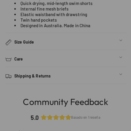
Quick drying, mid-length swim shorts
Internal fine mesh briefs
Elastic waistband with drawstring
Twin hand pockets
Designed in Australia. Made in China
Size Guide
Care
Shipping & Returns
Community Feedback
5.0
Basado en 1 reseña
Calificado
5.0