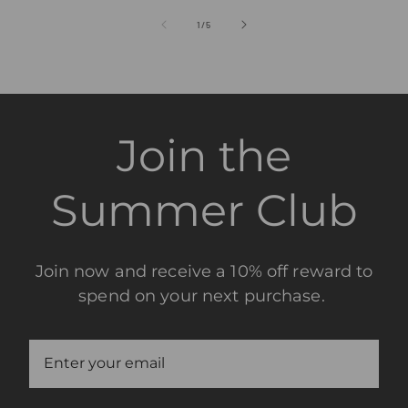
de
1
/
5
Join the
Summer Club
Join now and receive a 10% off reward to
spend on your next purchase.