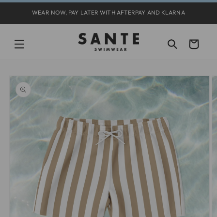
Ir
directamente
WEAR NOW, PAY LATER WITH AFTERPAY AND KLARNA
al contenido
Carrito
Ir
directamente
a la
información
del producto