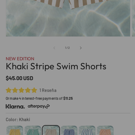
Abrir
Ab
elemento
e
multimedia
m
de
1
/
2
1
2
en
e
NEW EDITION
una
u
Khaki Stripe Swim Shorts
ventana
v
modal
m
Precio
$45.00 USD
habitual
Haz
1
Reseña
Calificado
clic
Or make 4 interest-free payments of
$11.25
5.0
para
de
5
desplazarte
estrellas
a
Color: Khaki
las
reseñas