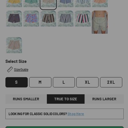
Select Size
Size Guide
S
M
L
XL
2XL
RUNS SMALLER
TRUE TO SIZE
RUNS LARGER
LOOKING FOR CLASSIC SOLID COLORS?
Shop Here