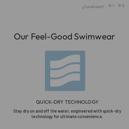
Sí,
No,
1
0
¿Fue útil esto?
esta
persona
esta
per
reseña
votó
rese
vot
de
sí
de
no
Cargando...
Mike
Mike
O.
O.
fue
no
Our Feel-Good Swimwear
útil.
fue
útil.
QUICK-DRY TECHNOLOGY
Stay dry on and off the water, engineered with quick-dry
technology for ultimate convenience.